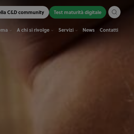
ella C&D community
Test maturità digitale
tema
A chi si rivolge
Servizi
News
Contatti