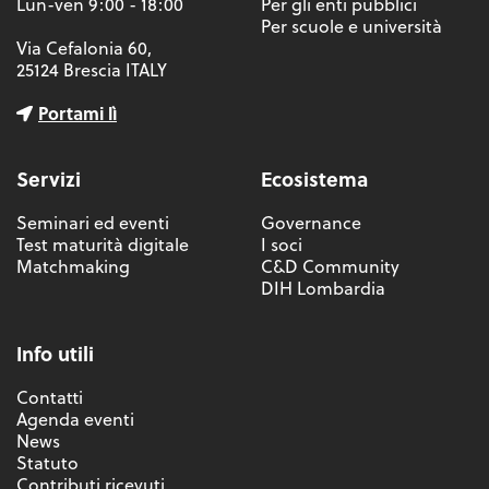
Lun-ven 9:00 - 18:00
Per gli enti pubblici
Per scuole e università
Via Cefalonia 60,
25124 Brescia ITALY
Portami lì
Servizi
Ecosistema
Seminari ed eventi
Governance
Test maturità digitale
I soci
Matchmaking
C&D Community
DIH Lombardia
Info utili
Contatti
Agenda eventi
News
Statuto
Contributi ricevuti