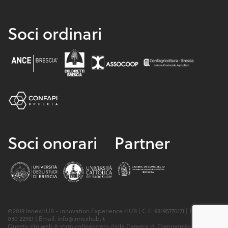
Soci ordinari
Soci onorari
Partner
©2019 InnexHUB - innovation Experience HUB | C.F. 98195770171 | Tel. (+39)
030 22921 | Email. info@innexhub.it
Questo sito web è stato cofinanziato dalla Camera di Commercio di Brescia.