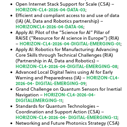
Open Internet Stack Support for Scale (CSA) –
HORIZON-CL4-2026-04-DATA-03
;
Efficient and compliant access to and use of data
(IA) (AI, Data and Robotics partnership) –
HORIZONCL4-2026-04-DATA-06
;
Apply AI: Pilot of the “Science for AI” Pillar of
RAISE (“Resource for AI science in Europe”) (RIA)
HORIZON-CL4-2026-04-DIGITAL-EMERGING-01
–
;
Apply AI: Robotics for Manufacturing: Advancing
Core Skills through Technical Challenges (RIA)
(Partnership in AI, Data and Robotics) –
HORIZON-CL4-2026-04-DIGITAL-EMERGING-08
;
Advanced Local Digital Twins using AI for Early
HORIZON-CL4-
Warning and Preparedness (IA) –
2026-04- DIGITAL-EMERGING-09
;
Grand Challenge on Quantum Sensors for Inertial
HORIZON-CL4-2026-04-
Navigation –
DIGITALEMERGING-11
;
Standards for Quantum Technologies –
Coordination and Support Action (CSA) –
HORIZON-CL4-2026-04- DIGITAL-EMERGING-12
;
Networking and Future Photonics Strategy (CSA)