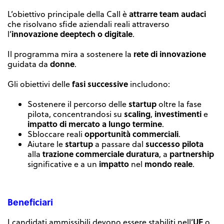
attrarre team audaci
L’obiettivo principale della Call è
che risolvano sfide aziendali reali attraverso
innovazione deeptech o digitale
l’
.
rete di innovazione
Il programma mira a sostenere la
donne
guidata da
.
fasi successive
Gli obiettivi delle
includono:
startup
Sostenere il percorso delle
oltre la fase
scaling
investimenti
pilota, concentrandosi su
,
e
impatto di mercato a lungo termine
.
opportunità commerciali
Sbloccare reali
.
startup
successo pilota
Aiutare le
a passare dal
trazione commerciale duratura
partnership
alla
, a
impatto
mondo reale
significative e a un
nel
.
Beneficiari
UE
I candidati ammissibili devono essere stabiliti nell’
o