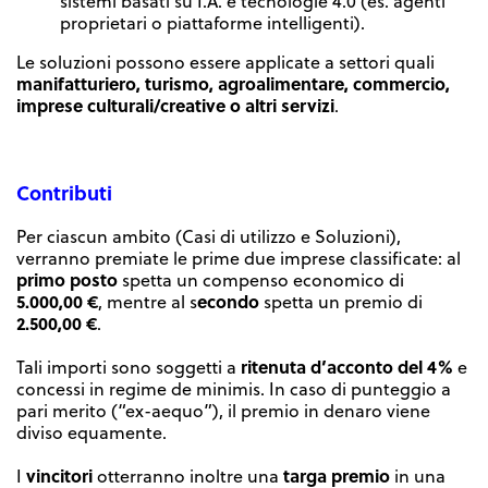
sistemi basati su I.A. e tecnologie 4.0 (es. agenti
proprietari o piattaforme intelligenti).
Le soluzioni possono essere applicate a settori quali
manifatturiero, turismo, agroalimentare, commercio,
imprese culturali/creative o altri servizi
.
Contributi
Per ciascun ambito (Casi di utilizzo e Soluzioni),
verranno premiate le prime due imprese classificate: al
primo posto
spetta un compenso economico di
5.000,00
€
econdo
, mentre al s
spetta un premio di
2.500,00 €
.
ritenuta d’acconto del 4%
Tali importi sono soggetti a
e
concessi in regime de minimis. In caso di punteggio a
pari merito (“ex-aequo”), il premio in denaro viene
diviso equamente.
vincitori
targa premio
I
otterranno inoltre una
in una